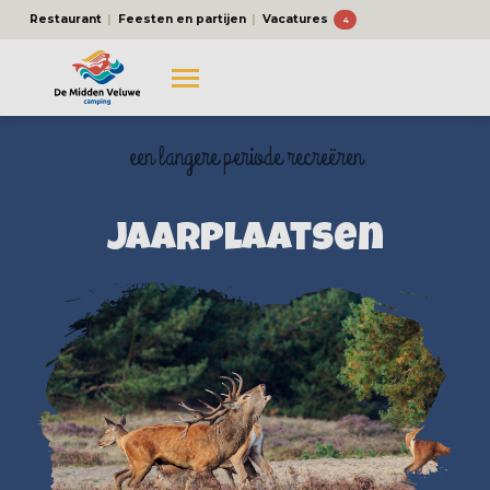
Restaurant
Feesten en partijen
Vacatures
4
een langere periode recreëren
Jaarplaatsen