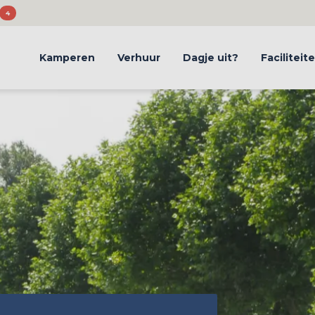
4
Kamperen
Verhuur
Dagje uit?
Faciliteit