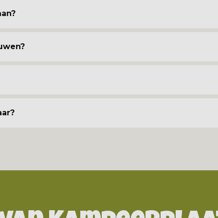
aan?
ouwen?
aar?