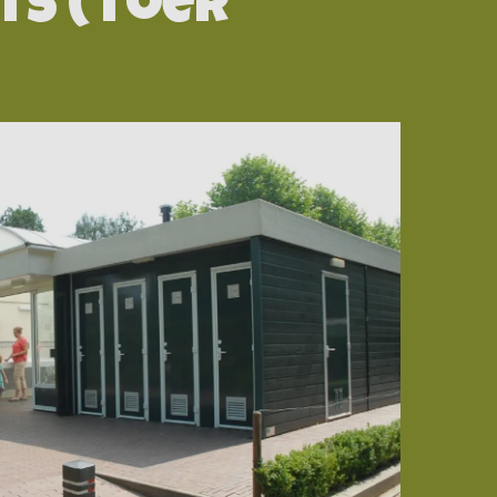
ts (toer
Contact