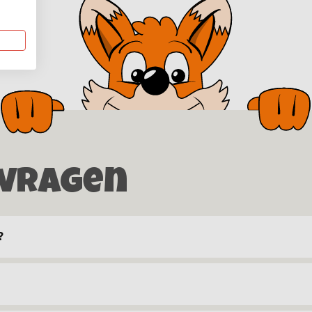
 vragen
?