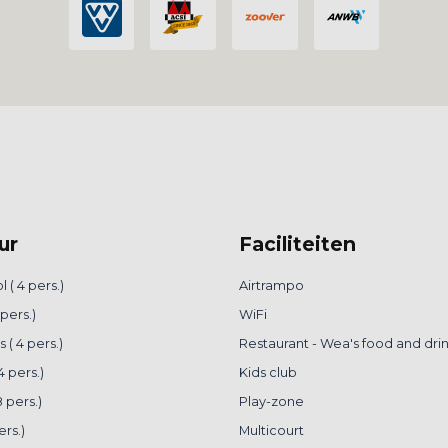
ur
Faciliteiten
 ( 4 pers.)
Airtrampo
 pers.)
WiFi
( 4 pers.)
Restaurant - Wea's food and dri
4 pers.)
Kids club
 pers.)
Play-zone
ers.)
Multicourt