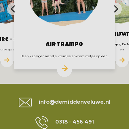
Animat
ure - Speelboot
Airtrampo
Het recreatieteam van Camping De M
onze speeltuin in de vorm van...
en...
Heerlijk springen met al je vriendjes en vriendinnetjes op een...
Contact
info@demiddenveluwe.nl
0318 - 456 491