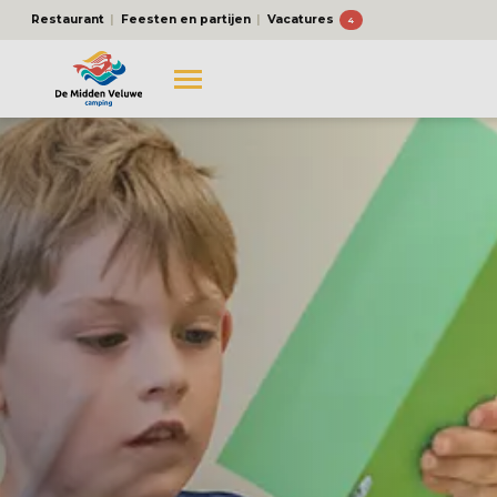
Restaurant
Feesten en partijen
Vacatures
4